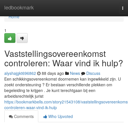
Home
ledbookmark
To
nav
Home
1
Vaststellingsovereenkomst
controleren: Waar vind ik hulp?
alyshajgkt696862
88 days ago
News
Discuss
Een schikkingsovereenkomst doornemen kan ingewikkeld zijn. U
zoekt ondersteuning ? Er bestaan verschillende plekken om
begeleiding te krijgen . Je kunt terechtgaan bij een
arbeidsrechtelijk jurist
https://bookmarkbells.com/story21543108/vaststellingsovereenkoms
controleren-waar-vind-ik-hulp
Comments
Who Upvoted