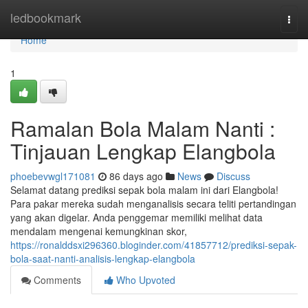
Home
ledbookmark
Togg
navi
Home
1
Ramalan Bola Malam Nanti :
Tinjauan Lengkap Elangbola
phoebevwgl171081
86 days ago
News
Discuss
Selamat datang prediksi sepak bola malam ini dari Elangbola!
Para pakar mereka sudah menganalisis secara teliti pertandingan
yang akan digelar. Anda penggemar memiliki melihat data
mendalam mengenai kemungkinan skor,
https://ronalddsxi296360.bloginder.com/41857712/prediksi-sepak-
bola-saat-nanti-analisis-lengkap-elangbola
Comments
Who Upvoted