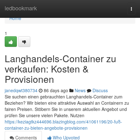
Home
ledbookmark
Togg
navi
Home
1
Langhandels-Container zu
verkaufen: Kosten &
Provisionen
janedqwt380734
86 days ago
News
Discuss
Sie suchen einen gebrauchten Langhandels-Container zum
Beziehen? Wir bieten eine attraktive Auswahl an Containern zu
fairen Preisen. Stöbern Sie in unserem aktuellen Angebot und
prüfen Sie unsere vielen Pakete. Nutzen
https://keziagtkz444696.blazingblog.com/41061196/20-fuß-
container-zu-bieten-angebote-provisionen
Comments
Who Upvoted