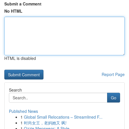
Submit a Comment
No HTML
HTML is disabled
Report Page
Search
Go
Published News
1
Global Small Relocations – Streamlined F...
1
时尚女王，老妈她又 飒!
1
Ozzie Menswear: A Style