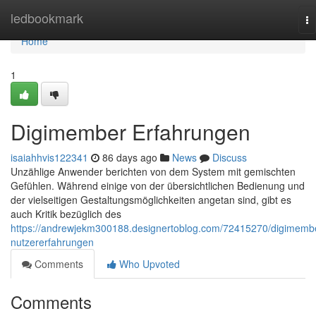
Home
ledbookmark
To
na
Home
1
Digimember Erfahrungen
isaiahhvis122341
86 days ago
News
Discuss
Unzählige Anwender berichten von dem System mit gemischten
Gefühlen. Während einige von der übersichtlichen Bedienung und
der vielseitigen Gestaltungsmöglichkeiten angetan sind, gibt es
auch Kritik bezüglich des
https://andrewjekm300188.designertoblog.com/72415270/digimemb
nutzererfahrungen
Comments
Who Upvoted
Comments