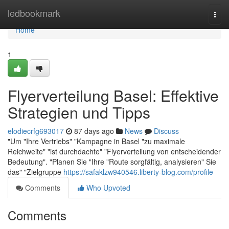
Home
ledbookmark
Togg
navi
Home
1
Flyerverteilung Basel: Effektive
Strategien und Tipps
elodiecrfg693017
87 days ago
News
Discuss
"Um "Ihre Vertriebs" "Kampagne in Basel "zu maximale
Reichweite" "ist durchdachte" "Flyerverteilung von entscheidender
Bedeutung". "Planen Sie "Ihre "Route sorgfältig, analysieren" Sie
das" "Zielgruppe
https://safaklzw940546.liberty-blog.com/profile
Comments
Who Upvoted
Comments