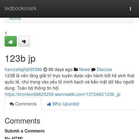
Home
ledbookmark
Togg
navi
Home
1
123b jp
hamzahjqhj095386
88 days ago
News
Discuss
123B là nền tảng giải trí trực tuyến được vận hành bởi hệ sinh thái
quốc tế, chú trọng vào yếu tố minh bạch và bảo mật dữ liệu người
dùng. Toàn bộ thông tin hội
https://brontevddi625258.wannawiki.com/1372492/123b_jp
Comments
Who Upvoted
Comments
Submit a Comment
No HTML