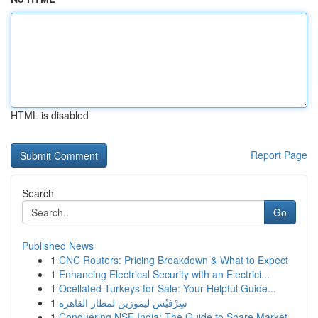
HTML is disabled
Report Page
Search
Go
Published News
1
CNC Routers: Pricing Breakdown & What to Expect
1
Enhancing Electrical Security with an Electrici...
1
Ocellated Turkeys for Sale: Your Helpful Guide...
1
سِرْفيْس ليموزين لمطار القاهرة
1
Conquering NSE India: The Guide to Share Market...