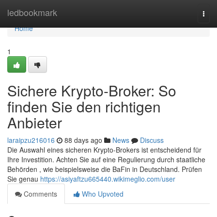
Home
ledbookmark
Togg
navi
Home
1
Sichere Krypto-Broker: So
finden Sie den richtigen
Anbieter
laraipzu216016
88 days ago
News
Discuss
Die Auswahl eines sicheren Krypto-Brokers ist entscheidend für
Ihre Investition. Achten Sie auf eine Regulierung durch staatliche
Behörden , wie beispielsweise die BaFin in Deutschland. Prüfen
Sie genau
https://asiyaftzu665440.wikimeglio.com/user
Comments
Who Upvoted