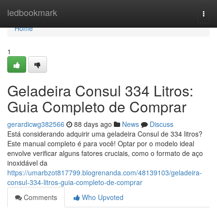
Home
ledbookmark
Togg
navi
Home
1
Geladeira Consul 334 Litros:
Guia Completo de Comprar
gerardicwg382566
88 days ago
News
Discuss
Está considerando adquirir uma geladeira Consul de 334 litros?
Este manual completo é para você! Optar por o modelo ideal
envolve verificar alguns fatores cruciais, como o formato de aço
inoxidável da
https://umarbzot817799.blogrenanda.com/48139103/geladeira-
consul-334-litros-guia-completo-de-comprar
Comments
Who Upvoted