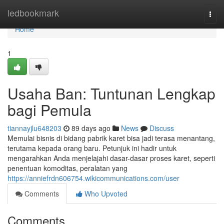
Home
ledbookmark
Togg
navi
Home
1
Usaha Ban: Tuntunan Lengkap
bagi Pemula
tiannayjlu648203
89 days ago
News
Discuss
Memulai bisnis di bidang pabrik karet bisa jadi terasa menantang,
terutama kepada orang baru. Petunjuk ini hadir untuk
mengarahkan Anda menjelajahi dasar-dasar proses karet, seperti
penentuan komoditas, peralatan yang
https://anniefrdn606754.wikicommunications.com/user
Comments
Who Upvoted
Comments