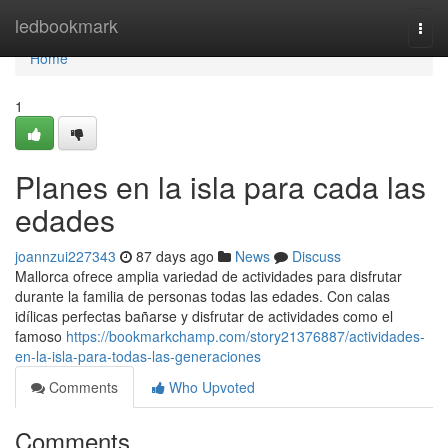
Home
ledbookmark
Togg
navi
Home
1
Planes en la isla para cada las
edades
joannzui227343
87 days ago
News
Discuss
Mallorca ofrece amplia variedad de actividades para disfrutar
durante la familia de personas todas las edades. Con calas
idílicas perfectas bañarse y disfrutar de actividades como el
famoso
https://bookmarkchamp.com/story21376887/actividades-
en-la-isla-para-todas-las-generaciones
Comments
Who Upvoted
Comments