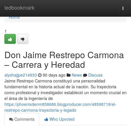
Home
ledbookmark
Togg
navi
Home
1
Don Jaime Restrepo Carmona
– Carrera y Heredad
alyshajjpe214933
90 days ago
News
Discuss
Jaime Restrepo Carmona constituyó una personalidad
fundamental en la historia actual de la nación. Su trayectoria
como profesional y investigador estableció un momento crucial en
el área de la ingeniería de
https://phoenixdenm858686.blogproducer.com/48598718/el-
restrepo-carmona-trayectoria-y-legado
Comments
Who Upvoted