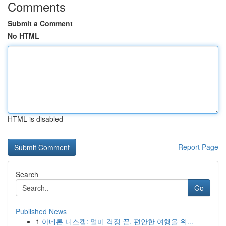
Comments
Submit a Comment
No HTML
HTML is disabled
Report Page
Search
Go
Published News
1
아네론 니스캡: 멀미 걱정 끝, 편안한 여행을 위...