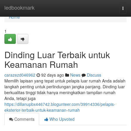
Home
ledbookmark
Togg
navi
Home
1
Dinding Luar Terbaik untuk
Keamanan Rumah
carazezd046962
92 days ago
News
Discuss
Memilih lapisan yang tepat untuk pelapis luar rumah Anda adalah
langkah penting untuk perlindungan jangka panjang. Dinding luar
berkualitas tinggi tidak hanya meningkatkan tampilan rumah
Anda, tetapi juga
https://dillanupbx446742.blogunteer.com/39914336/pelapis-
eksterior-terbaik-untuk-keamanan-rumah
Comments
Who Upvoted