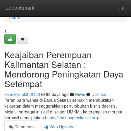
Home
ledbookmark
Togg
navi
Home
1
Keajaiban Perempuan
Kalimantan Selatan :
Mendorong Peningkatan Daya
Setempat
xanderyupk358150
88 days ago
News
Discuss
Peran para wanita di Banua Selatan semakin membuktikan
kekuatan dalam menggerakkan pertumbuhan bisnis daerah .
Melalui berbagai inisiatif di sektor UMKM , keterampilan mereka
berhasil menciptakan
https://kadinpcprovkalsel.org/
Comments
Who Upvoted