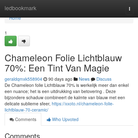
Home
ledbookmark
Togg
navi
Home
1
Chameleon Folie Lichtblauw
70%: Een Tint Van Magie
geraldqmxk558904
90 days ago
News
Discuss
De Chameleon folie Lichtblauw 70% is werkelijk meer dan enkel
een nuance; het is een uitdrukking van betovering . Deze
bijzondere schaduw combineert de kalmte van blauw met een
delicate sublieme sfeer,
https://xxoto.nl/chameleon-folie-
lichtblauw-70-ceramic/
Comments
Who Upvoted
Comments