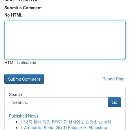
Submit a Comment
No HTML
HTML is disabled
Report Page
Search
Go
Published News
1
방콕 한식 맛집 BEST 7: 현지인도 인정한 숨겨진 ...
1
Aromatika Keria: Gia Ti Katapliktiki Atmosfera