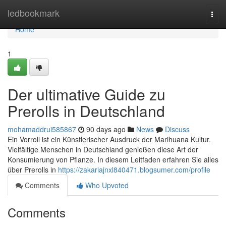
Home
ledbookmark
Togg
navi
Home
1
Der ultimative Guide zu
Prerolls in Deutschland
mohamaddrui585867
90 days ago
News
Discuss
Ein Vorroll ist ein Künstlerischer Ausdruck der Marihuana Kultur.
Vielfältige Menschen in Deutschland genießen diese Art der
Konsumierung von Pflanze. In diesem Leitfaden erfahren Sie alles
über Prerolls in
https://zakariajnxl840471.blogsumer.com/profile
Comments
Who Upvoted
Comments