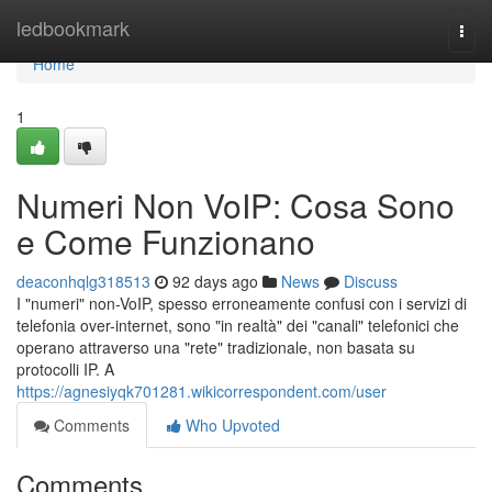
Home
ledbookmark
Togg
navi
Home
1
Numeri Non VoIP: Cosa Sono
e Come Funzionano
deaconhqlg318513
92 days ago
News
Discuss
I "numeri" non-VoIP, spesso erroneamente confusi con i servizi di
telefonia over-internet, sono "in realtà" dei "canali" telefonici che
operano attraverso una "rete" tradizionale, non basata su
protocolli IP. A
https://agnesiyqk701281.wikicorrespondent.com/user
Comments
Who Upvoted
Comments