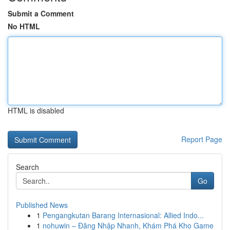
Submit a Comment
No HTML
HTML is disabled
Report Page
Search
Go
Published News
1
Pengangkutan Barang Internasional: Allied Indo...
1
nohuwin – Đăng Nhập Nhanh, Khám Phá Kho Game