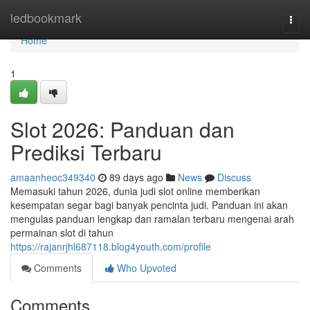
Home
ledbookmark
Togg
navi
Home
1
Slot 2026: Panduan dan
Prediksi Terbaru
amaanheoc349340
89 days ago
News
Discuss
Memasuki tahun 2026, dunia judi slot online memberikan
kesempatan segar bagi banyak pencinta judi. Panduan ini akan
mengulas panduan lengkap dan ramalan terbaru mengenai arah
permainan slot di tahun
https://rajanrjhl687118.blog4youth.com/profile
Comments
Who Upvoted
Comments