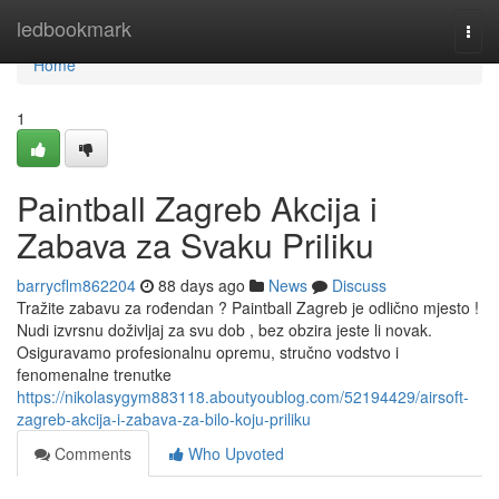
Home
ledbookmark
Togg
navi
Home
1
Paintball Zagreb Akcija i
Zabava za Svaku Priliku
barrycflm862204
88 days ago
News
Discuss
Tražite zabavu za rođendan ? Paintball Zagreb je odlično mjesto !
Nudi izvrsnu doživljaj za svu dob , bez obzira jeste li novak.
Osiguravamo profesionalnu opremu, stručno vodstvo i
fenomenalne trenutke
https://nikolasygym883118.aboutyoublog.com/52194429/airsoft-
zagreb-akcija-i-zabava-za-bilo-koju-priliku
Comments
Who Upvoted