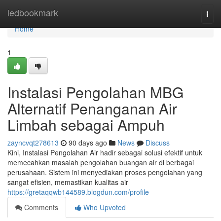
Home
ledbookmark
Togg
navi
Home
1
Instalasi Pengolahan MBG
Alternatif Penanganan Air
Limbah sebagai Ampuh
zayncvqt278613
90 days ago
News
Discuss
Kini, Instalasi Pengolahan Air hadir sebagai solusi efektif untuk
memecahkan masalah pengolahan buangan air di berbagai
perusahaan. Sistem ini menyediakan proses pengolahan yang
sangat efisien, memastikan kualitas air
https://gretaqqwb144589.blogdun.com/profile
Comments
Who Upvoted