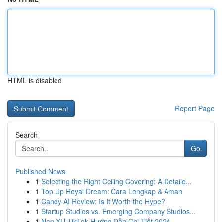
HTML is disabled
Report Page
Search
Go
Published News
1
Selecting the Right Ceiling Covering: A Detaile...
1
Top Up Royal Dream: Cara Lengkap & Aman
1
Candy AI Review: Is It Worth the Hype?
1
Startup Studios vs. Emerging Company Studios...
1
Nạp XU TikTok Hướng Dẫn Chi Tiết 2024