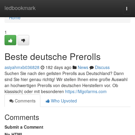
Home
ledbookmark
Togg
navi
Home
1
Beste deutsche Prerolls
asiyahmxb036828
182 days ago
News
Discuss
Suchen Sie nach den geilsten Prerolls aus Deutschland? Dann
sind Sie hier genau richtig! Wir stellen Ihnen eine große Auswahl
an hochwertigen Prerolls von deutschen Herstellern vor. Ob
klassisch| oder mit besonderen
https://Mgofarms.com
Comments
Who Upvoted
Comments
Submit a Comment
No HTML