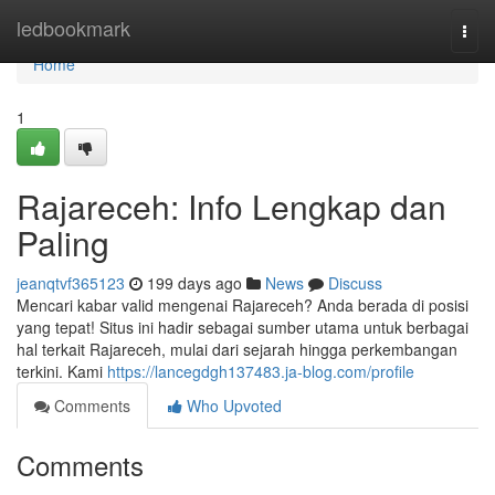
Home
ledbookmark
Togg
navi
Home
1
Rajareceh: Info Lengkap dan
Paling
jeanqtvf365123
199 days ago
News
Discuss
Mencari kabar valid mengenai Rajareceh? Anda berada di posisi
yang tepat! Situs ini hadir sebagai sumber utama untuk berbagai
hal terkait Rajareceh, mulai dari sejarah hingga perkembangan
terkini. Kami
https://lancegdgh137483.ja-blog.com/profile
Comments
Who Upvoted
Comments