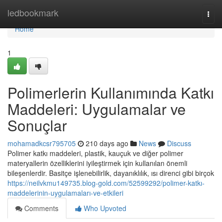
Home
ledbookmark
Togg
navi
Home
1
Polimerlerin Kullanımında Katkı
Maddeleri: Uygulamalar ve
Sonuçlar
mohamadkcsr795705
210 days ago
News
Discuss
Polimer katkı maddeleri, plastik, kauçuk ve diğer polimer
materyallerin özelliklerini iyileştirmek için kullanılan önemli
bileşenlerdir. Basitçe işlenebilirlik, dayanıklılık, ısı direnci gibi birçok
https://neilvkmu149735.blog-gold.com/52599292/polimer-katkı-
maddelerinin-uygulamaları-ve-etkileri
Comments
Who Upvoted