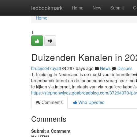
Home
ledbookmark
Home
New
Submit
G
Home
1
Duizenden Kanalen in 202
brucec047uya3
267 days ago
News
Discuss
1. Inleiding In Nederland is de markt voor internettel
breedbandinternet en de toenemende vraag naar modern
te kijken via internet, in plaats van via reguliere kabel/sa
https://stephenwlyoz.goabroadblog.com/37294970/iptv-
Comments
Who Upvoted
Comments
Submit a Comment