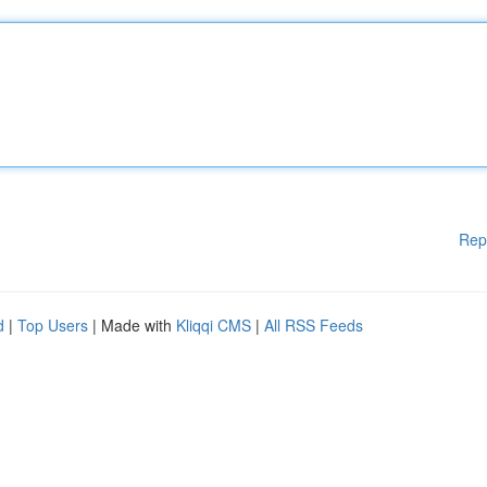
Rep
d
|
Top Users
| Made with
Kliqqi CMS
|
All RSS Feeds