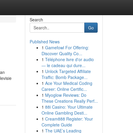
Search
Go
Published News
1
Gamefowl For Offering:
Discover Quality Co...
1
Téléphone livre d'or audio
— le cadeau qui dure...
1
Unlock Targeted Affiliate
van
Traffic: Bomb Package...
evisie
1
Ace Your Medical Coding
Career: Online Certific...
1
Myoglow Reviews: Do
These Creations Really Perf...
1
88i Casino: Your Ultimate
Online Gambling Desti...
1
Cream888 Register: Your
Complete Guide
1
The UAE’s Leading