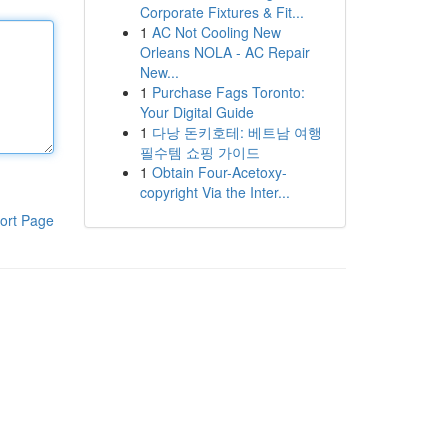
Corporate Fixtures & Fit...
1
AC Not Cooling New
Orleans NOLA - AC Repair
New...
1
Purchase Fags Toronto:
Your Digital Guide
1
다낭 돈키호테: 베트남 여행
필수템 쇼핑 가이드
1
Obtain Four-Acetoxy-
copyright Via the Inter...
ort Page