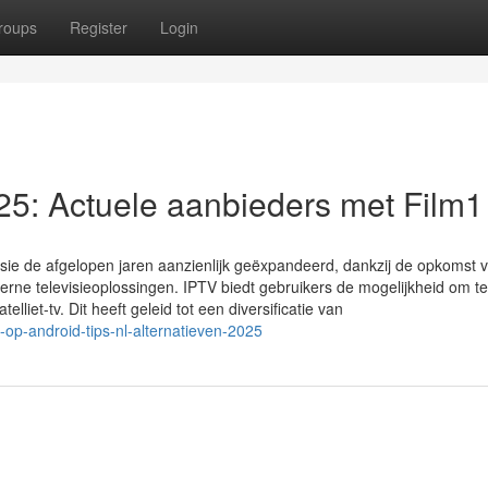
roups
Register
Login
5: Actuele aanbieders met Film1
evisie de afgelopen jaren aanzienlijk geëxpandeerd, dankzij de opkomst 
e televisieoplossingen. IPTV biedt gebruikers de mogelijkheid om tel
telliet-tv. Dit heeft geleid tot een diversificatie van
op-android-tips-nl-alternatieven-2025