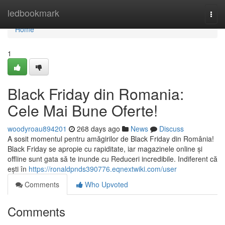
Home
ledbookmark
Togg
navi
Home
1
Black Friday din Romania:
Cele Mai Bune Oferte!
woodyroau894201
268 days ago
News
Discuss
A sosit momentul pentru amăgirilor de Black Friday din România!
Black Friday se apropie cu rapiditate, iar magazinele online și
offline sunt gata să te inunde cu Reduceri incredibile. Indiferent că
ești în
https://ronaldpnds390776.eqnextwiki.com/user
Comments
Who Upvoted
Comments