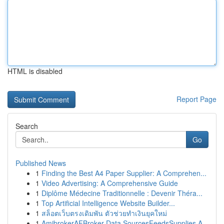
HTML is disabled
Report Page
Search
Go
Published News
1
Finding the Best A4 Paper Supplier: A Comprehen...
1
Video Advertising: A Comprehensive Guide
1
Diplôme Médecine Traditionnelle : Devenir Théra...
1
Top Artificial Intelligence Website Builder...
1
สล็อตเว็บตรงเดิมพัน ตัวช่วยทำเงินยุคใหม่
1
AmibrokerAFBroker Data SourcesFeedsSupplies A