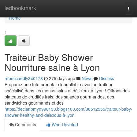
Home
ledbookmark
Togg
navi
Home
1
Traiteur Baby Shower
Nourriture saine à Lyon
rebeccaedly340178
275 days ago
News
Discuss
Préparez une fête prénatale inoubliable avec un traiteur
spécialisé dans les menus sains et délicieux à Lyon ! Offrons des
plateaux de crudités frais, des salades gourmandes, des
sandwiches gourmands et des
https://declanbmyn998133.blogs100.com/38512555/traiteur-baby-
shower-healthy-and-delicious-à-lyon
Comments
Who Upvoted