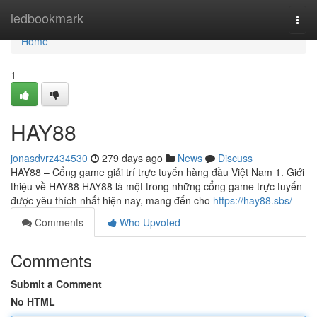
Home
ledbookmark
Togg
navi
Home
1
HAY88
jonasdvrz434530
279 days ago
News
Discuss
HAY88 – Cổng game giải trí trực tuyến hàng đầu Việt Nam 1. Giới
thiệu về HAY88 HAY88 là một trong những cổng game trực tuyến
được yêu thích nhất hiện nay, mang đến cho
https://hay88.sbs/
Comments
Who Upvoted
Comments
Submit a Comment
No HTML