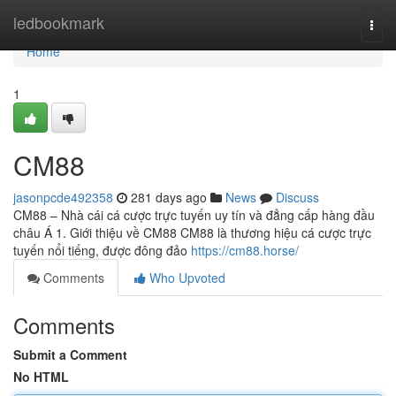
Home
ledbookmark
Togg
navi
Home
1
CM88
jasonpcde492358
281 days ago
News
Discuss
CM88 – Nhà cái cá cược trực tuyến uy tín và đẳng cấp hàng đầu
châu Á 1. Giới thiệu về CM88 CM88 là thương hiệu cá cược trực
tuyến nổi tiếng, được đông đảo
https://cm88.horse/
Comments
Who Upvoted
Comments
Submit a Comment
No HTML