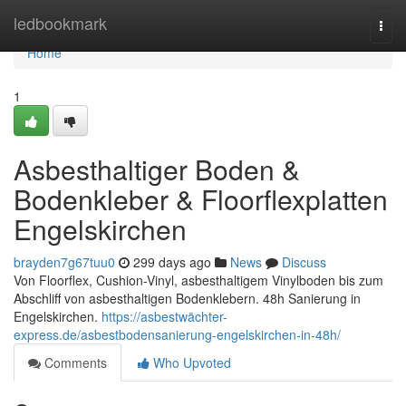
Home
ledbookmark
Togg
navi
Home
1
Asbesthaltiger Boden &
Bodenkleber & Floorflexplatten
Engelskirchen
brayden7g67tuu0
299 days ago
News
Discuss
Von Floorflex, Cushion-Vinyl, asbesthaltigem Vinylboden bis zum
Abschliff von asbesthaltigen Bodenklebern. 48h Sanierung in
Engelskirchen.
https://asbestwächter-
express.de/asbestbodensanierung-engelskirchen-in-48h/
Comments
Who Upvoted