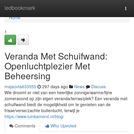
Home
ledbookmark
Togg
navi
Home
1
Veranda Met Schuifwand:
Openluchtplezier Met
Beheersing
majaovta633555
297 days ago
News
Discuss
Wie droomt er niet van een heerlijke zonnige/warme/fijne
zomeravond op zijn eigen veranda/terras/plek? Een veranda met
schuifwand biedt de mogelijkheid om te genieten van de
frisse/verse/zachte buitenlucht, terwijl je
https://www.tuinkamerxl.nl/blog/
Comments
Who Upvoted