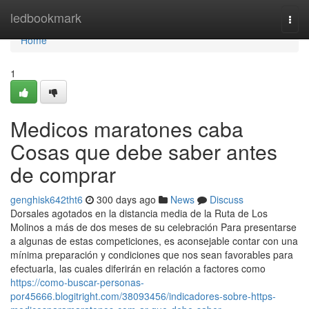
Home
ledbookmark
Togg
navi
Home
1
Medicos maratones caba
Cosas que debe saber antes
de comprar
genghisk642tht6
300 days ago
News
Discuss
Dorsales agotados en la distancia media de la Ruta de Los
Molinos a más de dos meses de su celebración Para presentarse
a algunas de estas competiciones, es aconsejable contar con una
mínima preparación y condiciones que nos sean favorables para
efectuarla, las cuales diferirán en relación a factores como
https://como-buscar-personas-
por45666.blogitright.com/38093456/indicadores-sobre-https-