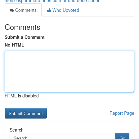
medicosparamaratones-com-ar-que-debe-saber
Comments
Who Upvoted
Comments
Submit a Comment
No HTML
HTML is disabled
Report Page
Search
Go