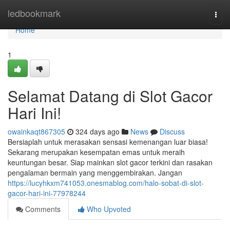
Home
ledbookmark
Togg
navi
Home
1
Selamat Datang di Slot Gacor
Hari Ini!
owainkaqt867305
324 days ago
News
Discuss
Bersiaplah untuk merasakan sensasi kemenangan luar biasa!
Sekarang merupakan kesempatan emas untuk meraih
keuntungan besar. Siap mainkan slot gacor terkini dan rasakan
pengalaman bermain yang menggembirakan. Jangan
https://lucyhkxm741053.onesmablog.com/halo-sobat-di-slot-
gacor-hari-ini-77978244
Comments
Who Upvoted