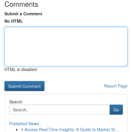
Comments
Submit a Comment
No HTML
HTML is disabled
Report Page
Search
Go
Published News
1
Access Real-Time Insights: A Guide to Market St...