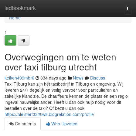
Home
ledbookmark
Togg
navi
Home
1
Overwegingen om te weten
over taxi tilburg utrecht
keikoh499mbr6
334 days ago
News
Discuss
Taxi Tilburg kan zijn hét taxibedrijf in Tilburg en omgeving. Wij
leveren 24/7 degelijk en veilig vervoer voor particulieren en
zakelijke klandizie. De chauffeurs kennen de plaats én een regio
ingeval nauwelijks ander. Heeft u dan ook hulp nodig voor dit
bestellen over de taxi? Of bezit u dan ook
https://aleisterf332tiw8.blogrelation.com/profile
Comments
Who Upvoted