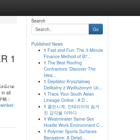
Search
Go
Published News
1
Fast and Fun: The 3-Minute
ER 1
Finance Method of B7...
1
The Best Roofing
Contractors: Discover The
Idea...
1
Depilator Kryształowy
ไลน์งวด
Delikatny z Wydłużonym Uc...
in all
1
Trace Your South Asian
民 曹中铭：
Lineage Online : A D...
winbet-
1
클린시계, 인테리어의 숨겨
진 감각을 더하다
1
Westminster Same-Sex
Hostile Work Environment C...
1
Polymer Sports Surfaces
Bangalore: A Detail...