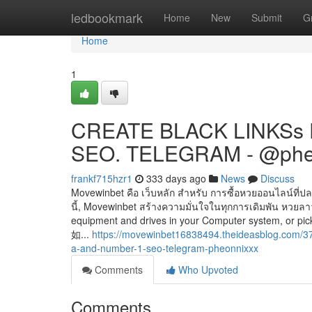
Home
ledbookmark
Home
New
Submit
G
Home
1
CREATE BLACK LINKSs 
SEO. TELEGRAM - @phe
frankf715hzr1
333 days ago
News
Discuss
Movewinbet คือ เว็บหลัก สำหรับ การซื้อหวยออนไลน์ที่ป
นี้, Movewinbet สร้างความมั่นใจในทุกการเดิมพัน หวยลาว
equipment and drives in your Computer system, or p
如...
https://movewinbet16838494.theideasblog.com/37
a-and-number-1-seo-telegram-pheonnixxx
Comments
Who Upvoted
Comments