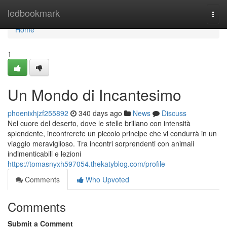
Home
ledbookmark
Togg
navi
Home
1
Un Mondo di Incantesimo
phoenixhjzf255892
340 days ago
News
Discuss
Nel cuore del deserto, dove le stelle brillano con intensità
splendente, incontrerete un piccolo principe che vi condurrà in un
viaggio meraviglioso. Tra incontri sorprendenti con animali
indimenticabili e lezioni
https://tomasnyxh597054.thekatyblog.com/profile
Comments
Who Upvoted
Comments
Submit a Comment