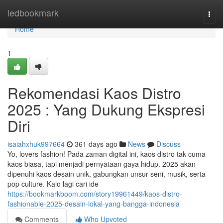
Home
ledbookmark
Togg
navi
Home
1
Rekomendasi Kaos Distro
2025 : Yang Dukung Ekspresi
Diri
isaiahxhuk997664
361 days ago
News
Discuss
Yo, lovers fashion! Pada zaman digital ini, kaos distro tak cuma
kaos biasa, tapi menjadi pernyataan gaya hidup. 2025 akan
dipenuhi kaos desain unik, gabungkan unsur seni, musik, serta
pop culture. Kalo lagi cari ide
https://bookmarkboom.com/story19961449/kaos-distro-
fashionable-2025-desain-lokal-yang-bangga-indonesia
Comments
Who Upvoted