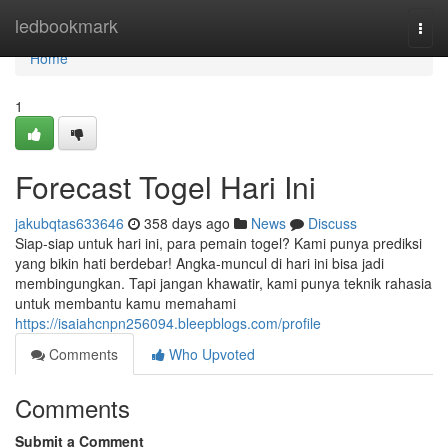
Home
ledbookmark
Togg
navi
Home
1
Forecast Togel Hari Ini
jakubqtas633646
358 days ago
News
Discuss
Siap-siap untuk hari ini, para pemain togel? Kami punya prediksi
yang bikin hati berdebar! Angka-muncul di hari ini bisa jadi
membingungkan. Tapi jangan khawatir, kami punya teknik rahasia
untuk membantu kamu memahami
https://isaiahcnpn256094.bleepblogs.com/profile
Comments
Who Upvoted
Comments
Submit a Comment