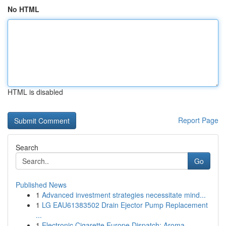
No HTML
HTML is disabled
Report Page
Search
Go
Published News
1
Advanced investment strategies necessitate mind...
1
LG EAU61383502 Drain Ejector Pump Replacement
...
1
Electronic Cigarette Europe Dispatch: Aroma ...