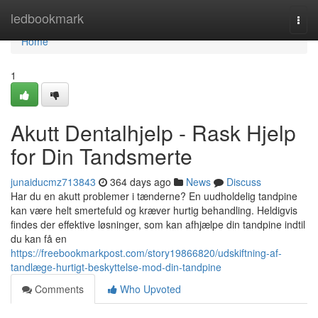
Home
ledbookmark
Togg
navi
Home
1
Akutt Dentalhjelp - Rask Hjelp
for Din Tandsmerte
junaiducmz713843
364 days ago
News
Discuss
Har du en akutt problemer i tænderne? En uudholdelig tandpine
kan være helt smertefuld og kræver hurtig behandling. Heldigvis
findes der effektive løsninger, som kan afhjælpe din tandpine indtil
du kan få en
https://freebookmarkpost.com/story19866820/udskiftning-af-
tandlæge-hurtigt-beskyttelse-mod-din-tandpine
Comments
Who Upvoted