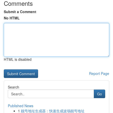
Comments
Submit a Comment
No HTML
HTML is disabled
Report Page
Search
Go
Published News
1
靓号地址生成器：快速生成波场靓号地址