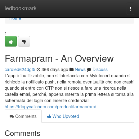
Home
ledbookmark
Togg
navi
Home
1
Farmapram - An Overview
caroled624dgt5
366 days ago
News
Discuss
L'app è inutilizzabile, non si interfaccia con Myinfocert quando si
richiede la notificato push, nella remota eventualità che non crashi
quando si entre con OTP non si riesce a fare una ricerca nella
casella email, perché, appena inserita la prima lettera si torna alla
schermata del login con inserite credenziali
https://trippycalichem.com/product/farmapram/
Comments
Who Upvoted
Comments