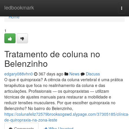
Home
ledbookmark
Tog
navi
Home
1
Tratamento de coluna no
Belenzinho
edgary088vhn0
367 days ago
News
Discuss
O que é quiropraxia? A ciência da coluna vertebral é uma prática
terapêutica que foca no realinhamento da coluna e das
articulações. Profissionais — os quiropraxistas — utilizam
técnicas de ajustes manuais para restaurar a mobilidade e
reduzir tensões musculares. Por que escolher quiropraxia no
Belenzinho? No bairro do Belenzinho,
https://colunafeliz72579brooksogswd.slypage.com/37305185/clínica
de-quiropraxia-na-zona-leste
Comments
Who Upvoted