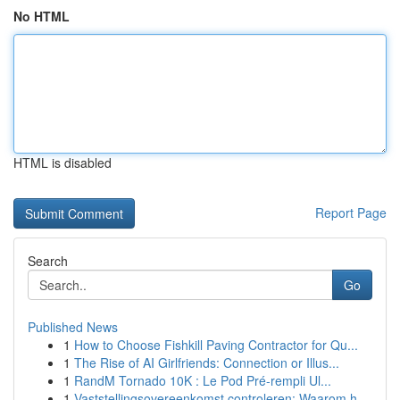
No HTML
HTML is disabled
Report Page
Search
Go
Published News
1
How to Choose Fishkill Paving Contractor for Qu...
1
The Rise of AI Girlfriends: Connection or Illus...
1
RandM Tornado 10K : Le Pod Pré-rempli Ul...
1
Vaststellingsovereenkomst controleren: Waarom h...