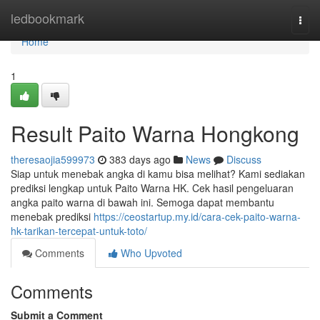
Home
ledbookmark
Togg
navi
Home
1
Result Paito Warna Hongkong
theresaojia599973
383 days ago
News
Discuss
Siap untuk menebak angka di kamu bisa melihat? Kami sediakan
prediksi lengkap untuk Paito Warna HK. Cek hasil pengeluaran
angka paito warna di bawah ini. Semoga dapat membantu
menebak prediksi
https://ceostartup.my.id/cara-cek-paito-warna-
hk-tarikan-tercepat-untuk-toto/
Comments
Who Upvoted
Comments
Submit a Comment