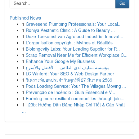
Go
Published News
1
Gravesend Plumbing Professionals: Your Local...
1
Roniya Aesthetic Clinic : A Guide to Beauty ...
1
Deze Toekomst van Agrofood Industrie: Innovat...
1
L'organisation copyright : Mythes et Réalités
1
Biolongevity Labs: Your Leading Supplier for P...
1
Scrap Removal Near Me for Efficient Workplace C...
1
Enhance Your Google My Business
1
مؤسسة تنظيف لدى الطائف – الأفضل والأسرع
1
LC Winford: Your SEO & Web Design Partner
1
วิเคราะห์บอลประจำวันศุกร์ที่ 27 มีนาคม 2569
1
Pods Loading Service: Your The Villages Moving ...
1
Prevenção de Incêndio : Guia Essencial e V...
1
Forming more resilient communities through join...
1
123b: Hướng Dẫn Đăng Nhập Chi Tiết & Cập Nhật
...