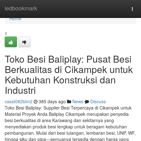
Home
ledbookmark
Togg
navi
Home
1
Toko Besi Baliplay: Pusat Besi
Berkualitas di Cikampek untuk
Kebutuhan Konstruksi dan
Industri
casst082blm2
385 days ago
News
Discuss
Toko Besi Baliplay: Supplier Besi Terpercaya di Cikampek untuk
Material Proyek Anda Baliplay Cikampek merupakan penyedia
besi berkualitas di area Karawang dan sekitarnya yang
menyediakan produk besi lengkap untuk beragam kebutuhan
pembangunan. Mulai dari besi tulangan, lembaran besi, UNP, WF,
hingga siku dan pipa—semuanya tersedia dengan harga yang