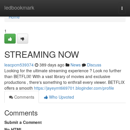
Home
ledbookmark
Togg
navi
Home
1
STREAMING NOW
leacpcm539374
389 days ago
News
Discuss
Looking for the ultimate streaming experience ? Look no further
than BETFLIX! With a vast library of movies and exclusive
productions , there's something to enthrall every viewer. BETFLIX
offers a smooth
https://jayeymt669701.bloginder.com/profile
Comments
Who Upvoted
Comments
Submit a Comment
No HTML