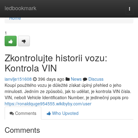
Home
ledbookmark
Togg
navi
Home
1
Zkontrolujte historii vozu:
Kontrola VIN
ianvlje151608
396 days ago
News
Discuss
Koupí použitého vozu je důležité získat úplný přehled o jeho
minulosti. Jedním ze způsobů, jak to udělat, je kontrola VIN čísla.
VIN, neboli Vehicle Identification Number, je jedinečný popis pro
https://ronaldquge954555.wikibyby.com/user
Comments
Who Upvoted
Comments