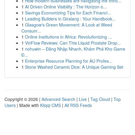
1
How modern businesses are navigating the intric...
1
AI Driven Online Visibility : The Horizon o...
1
Savings Economizing Tips for Each Financi...
1
Leading Builders in Giralang : Your Handbook...
1
Glasgow's Green Movement: A Look at Weed
Consum...
1
Online Institutions in Africa: Revolutionizing ...
1
ViriFlow Reviews: Can This Liquid Prostate Drop...
1
nohuwin – Đăng Nhập Nhanh, Khám Phá Kho Game
Đ...
1
Enterprise Resource Planning for AU Profes...
1
Stone Washed Ceramic Dice: A Unique Gaming Set
Copyright © 2026 |
Advanced Search
|
Live
|
Tag Cloud
|
Top
Users
| Made with
Kliqqi CMS
|
All RSS Feeds