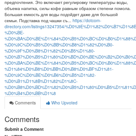
предпочтения. Это включает регулировку температуры воды,
объема напитка, силы кофе равным образом степени помола.
Большая емкость для воды подойдет даже для большой
семьи. Подставка под чашки съ...
https://dotcom-
directory.com/listings13247354/%D0%9E%D1%82%D0%B7%D1
%D0%BE-
%D0%BA%D0%BE%D1%84%D0%B5%D0%BC%D0%B0%D1%88%D
%D0%9C%D0%B5%D0%BB%D0%B8%D1%82%D0%B0-
%D0%9F%D0%B8%D1%82%D0%B5%D1%80-
%D0%B7%D0%B5%D1%80%D0%BD%D0%BE%D0%B2%D0%B0%D
%D0%BA%D0%BE%D1%84%D0%B5%D0%BC%D0%B0%D1%88%D
%D1%84%D0%B8%D0%BB%D0%B8%D0%BF%D1%81-
%D0%9C%D0%BE%D0%B6%D0%B5%D1%82-
%D0%B1%D1%8B%D1%82%D1%8C-
%D0%B8%D0%BD%D1%82%D0%B5%D1%80%D0%B5%D1%81%D
%D0%B4%D0%BB%D1%8
Comments
Who Upvoted
Comments
Submit a Comment