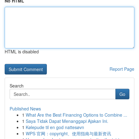
No HTML
HTML is disabled
Report Page
Search
Go
Published News
1
What Are the Best Financing Options to Combine ...
1
Saya Tidak Dapat Menanggapi Ajakan Ini.
1
Kølepude til en god nattesøvn
1
WPS 官网：copyright、使用指南与最新资讯