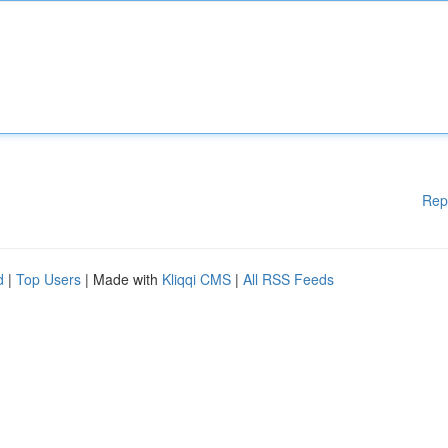
Rep
d
|
Top Users
| Made with
Kliqqi CMS
|
All RSS Feeds