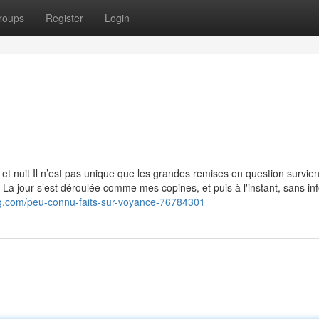
roups
Register
Login
et nuit Il n’est pas unique que les grandes remises en question survie
. La jour s’est déroulée comme mes copines, et puis à l'instant, sans in
g.com/peu-connu-faits-sur-voyance-76784301