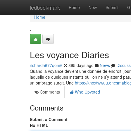
Home
ledbookmark
Home
New
Submit
G
Home
1
Les voyance Diaries
richardh677qom6
395 days ago
News
Discuss
Quand la voyance devient une donnée de endroit, jour 
laquelle de quelques instants où l’on ne s’y attend pas
un ombrage surgit. Une
https://knoxtwwuu.onesmablo
Comments
Who Upvoted
Comments
Submit a Comment
No HTML