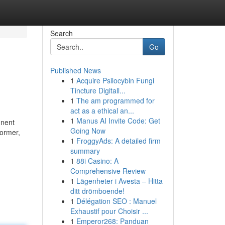
Search
Go
Published News
1
Acquire Psilocybin Fungi
Tincture Digitall...
1
The am programmed for
act as a ethical an...
1
Manus AI Invite Code: Get
nnent
Going Now
former,
1
FroggyAds: A detailed firm
summary
1
88i Casino: A
Comprehensive Review
1
Lägenheter i Avesta – Hitta
ditt drömboende!
1
Délégation SEO : Manuel
Exhaustif pour Choisir ...
1
Emperor268: Panduan