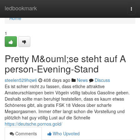
Home
ledbookmark
Togg
navi
Home
1
Pretty M&ouml;se steht auf A
person-Evening-Stand
steelen529hqw6
408 days ago
News
Discuss
Es ist schier nicht zu fassen, dass etliche attraktive
Amateurschlampen beim Vögeln völlig tabulos Gasoline geben.
Deshalb sollte man beruhigt feststellen, dass es kaum etwas
Schöneres gibt, als gratis FSK 18 Videos über scharfe
Megaorgasmen. Immer öfter langt schon die Vorstellung und
plötzlich hat guy völlig Lust auf die Schnelle
https://deutsche.pornos.gold/
Comments
Who Upvoted