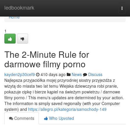
Home
ledbookmark
Togg
navi
Home
1
The 2-Minute Rule for
darmowe filmy porno
kayden2p30cef9
410 days ago
News
Discuss
Najlepsza przyjaciółka mojej przyrodniej siostry przyjeżdża z
wizytą do miasta two lat temu Wiejska dziewczyna robi pranie,
pokazuje cipkę i bierze kąpiel na świeżym powietrzu / darmowe
filmy porno / This menu's updates are determined by your action.
The information is simply saved regionally (with your Computer
system) and
https://allegro.pl/kategoria/samochody-149
Comments
Who Upvoted