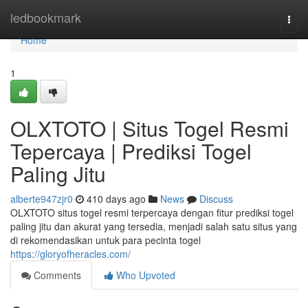
Home
ledbookmark
Togg
navi
Home
1
OLXTOTO | Situs Togel Resmi
Tepercaya | Prediksi Togel
Paling Jitu
alberte947zjr0
410 days ago
News
Discuss
OLXTOTO situs togel resmi terpercaya dengan fitur prediksi togel
paling jitu dan akurat yang tersedia, menjadi salah satu situs yang
di rekomendasikan untuk para pecinta togel
https://gloryofheracles.com/
Comments
Who Upvoted