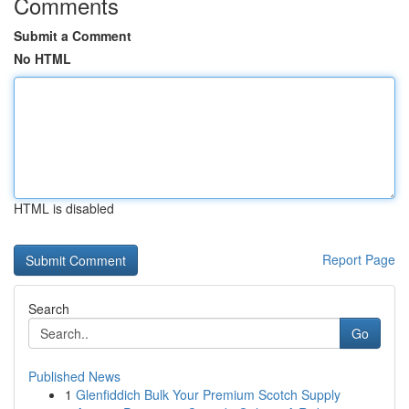
Comments
Submit a Comment
No HTML
HTML is disabled
Report Page
Search
Go
Published News
1
Glenfiddich Bulk Your Premium Scotch Supply