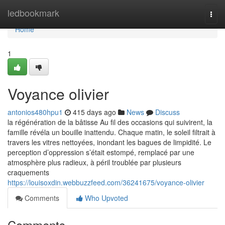
Home
ledbookmark
Togg
navi
Home
1
Voyance olivier
antonios480hpu1
415 days ago
News
Discuss
la régénération de la bâtisse Au fil des occasions qui suivirent, la
famille révéla un bouille inattendu. Chaque matin, le soleil filtrait à
travers les vitres nettoyées, inondant les bagues de limpidité. Le
perception d’oppression s’était estompé, remplacé par une
atmosphère plus radieux, à péril troublée par plusieurs
craquements
https://louisoxdin.webbuzzfeed.com/36241675/voyance-olivier
Comments
Who Upvoted
Comments